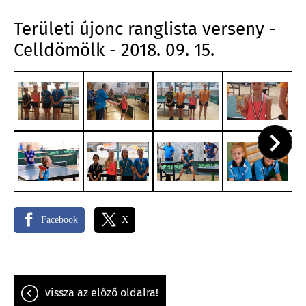
Területi újonc ranglista verseny -
Celldömölk - 2018. 09. 15.
Facebook
X
vissza az előző oldalra!