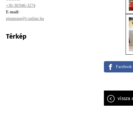
+36-30/946-3274
E-mail:
pingpong@t-online.hu
Térkép
Facebook
vissza 