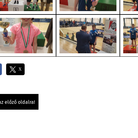
X
az előző oldalra!