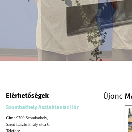
Elérhetőségek
Újonc M
Szombathely Asztalitenisz Kör
Cím:
9700 Szombathely,
Szent László király utca 6.
Telefon: