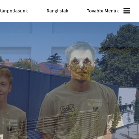
tánpótlásunk
Ranglisták
További Menük
Versenynaptár
Galéria
Videó Galéria
Pályázatok