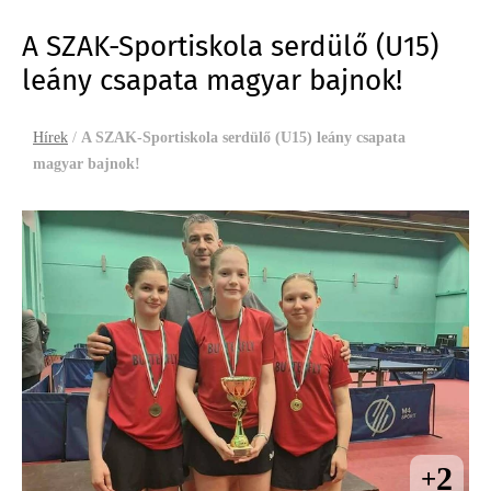
A SZAK-Sportiskola serdülő (U15)
leány csapata magyar bajnok!
Hírek
/
A SZAK-Sportiskola serdülő (U15) leány csapata
magyar bajnok!
2
+