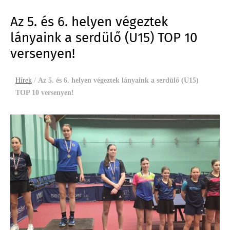
Az 5. és 6. helyen végeztek
lányaink a serdülő (U15) TOP 10
versenyen!
Hírek
/
Az 5. és 6. helyen végeztek lányaink a serdülő (U15)
TOP 10 versenyen!