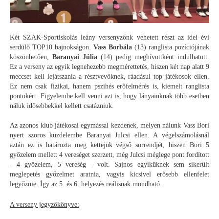
Két SZAK-Sportiskolás leány versenyzőnk vehetett részt az idei évi
serdülő TOP10 bajnokságon.
Vass Borbála
(13) ranglista pozíciójának
köszönhetően,
Baranyai Júlia
(14) pedig meghívottként indulhatott.
Ez a verseny az egyik legnehezebb megmérettetés, hiszen két nap alatt 9
meccset kell lejátszania a résztvevőknek, ráadásul top játékosok ellen.
Ez nem csak fizikai, hanem pszihés erőfelmérés is, kiemelt ranglista
pontokért. Figyelembe kell venni azt is, hogy lányainknak több esetben
náluk idősebbekkel kellett csatázniuk.
Az azonos klub játékosai egymással kezdenek, melyen nálunk Vass Bori
nyert szoros küzdelembe Baranyai Julcsi ellen. A végelszámolásnál
aztán ez is határozta meg kettejük végső sorrendjét, hiszen Bori 5
győzelem mellett 4 vereséget szerzett, még Julcsi méglege pont fordított
- 4 győzelem, 5 vereség - volt. Sajnos egyiküknek sem sikerült
meglepetés győzelmet aratnia, vagyis kicsivel erősebb ellenfelet
legyőznie. Így az 5. és 6. helyezés reálisnak mondható.
A verseny jegyzőkönyve: