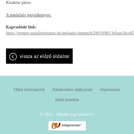
Kizakisz páros
A mérkőzés jegyzőkönyve:
Kapcsolódó link:
https://ponger.asztaliteniszezz.hu/uploads/csbmatch/29019/8b13e9aee34c
vissza az előző oldalra!
Oldal információk
Adatkezelési tájékoztató
Impresszum
Sütik kezelése
© 2026 - Minden jog fenntartva