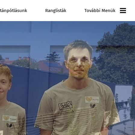
tánpótlásunk
Ranglisták
További Menük
Versenynaptár
Galéria
Videó Galéria
Pályázatok