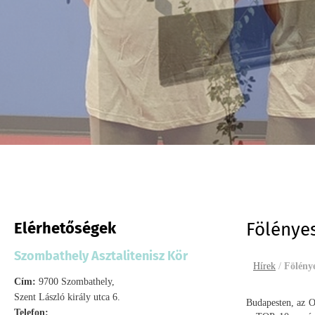
Elérhetőségek
Fölénye
Szombathely Asztalitenisz Kör
Hírek
/
Fölény
Cím:
9700 Szombathely,
Szent László király utca 6.
Budapesten, az O
Telefon: