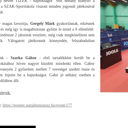
i nevén TIZEK - bajnokságot. Volt néhány hiányzó a
 a SZAK-Sportiskola viszont minden jogosult játékosával
át.
y magas favoritja,
Gergely Márk
gyakorlásnak, edzésnek
, és még így is magabiztosan győzte le mind a 9 ellenfelét.
mindössze 2 játszmát veszített, még csak megközelíteni sem
eik. Válogatott játékosunk könnyedén, felszabadultan
vőnk -
Szarka Gábor
- első tartalékként került be a
okásához híven nagyot küzdött mindenki ellen. Gábor
rsenyén 2 győzelem mellett 7 vereséget szedett össze és
en fejezte be a bajnokságot. Gabó jó néhány esetben a
dilábon állt.
mények:
:
https://ponger.asztaliteniszezz.hu/event/177