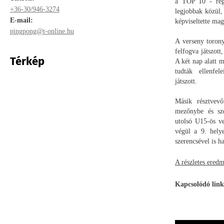
a TOP 10 - rég
+36-30/946-3274
legjobbak közül,
E-mail:
képviseltette mag
pingpong@t-online.hu
A verseny toron
felfogva játszott
Térkép
A két nap alatt 
tudták ellenfel
játszott.
Másik résztve
mezőnybe és sz
utolsó U15-ös ve
végül a 9. hely
szerencsével is ha
A részletes ered
Kapcsolódó link