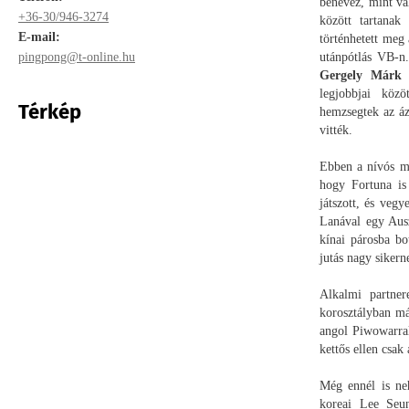
benevez, mint vál
+36-30/946-3274
között tartanak
E-mail:
történhetett meg 
pingpong@t-online.hu
utánpótlás VB-n.
Gergely Márk
p
legjobbjai köz
Térkép
hemzsegtek az áz
vitték.
Ebben a nívós m
hogy Fortuna is
játszott, és veg
Lanával egy Ausz
kínai párosba bo
jutás nagy sikern
Alkalmi partne
korosztályban má
angol Piwowarral
kettős ellen csak 
Még ennél is ne
koreai Lee Seun