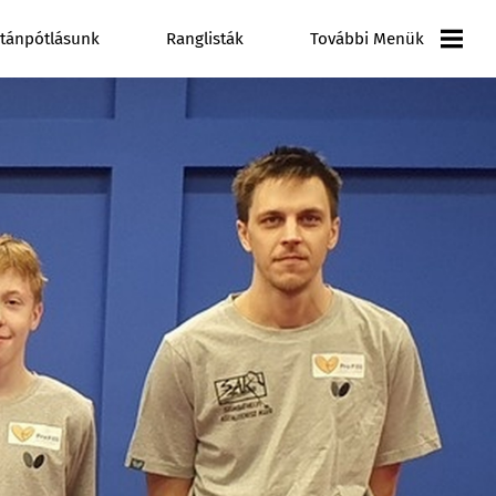
tánpótlásunk
Ranglisták
További Menük
Versenynaptár
Galéria
Videó Galéria
Pályázatok