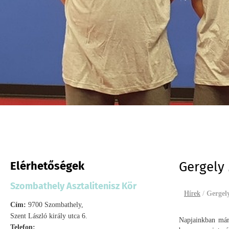
Elérhetőségek
Gergely 
Szombathely Asztalitenisz Kör
Hírek
/
Gergel
Cím:
9700 Szombathely,
Szent László király utca 6.
Napjainkban már
Telefon: