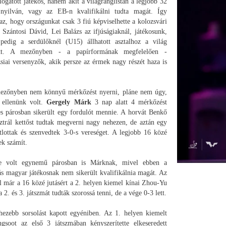
ogatott játékos, hanem akit a világranglistán a legjobb 32
 nyilván, vagy az EB-n kvalifikálni tudta magát. Így
az, hogy országunkat csak 3 fiú képviselhette a kolozsvári
 Szántosi Dávid, Lei Balázs az ifjúságiaknál, játékosunk,
edig a serdülőknél (U15) állhatott asztalhoz a világ
ött. A mezőnyben - a papírformának megfelelően -
siai versenyzők, akik persze az érmek nagy részét haza is
ezőnyben nem könnyű mérkőzést nyerni, pláne nem úgy,
 ellenünk volt.
Gergely Márk
3 nap alatt 4 mérkőzést
yes párosban sikerült egy fordulót mennie. A horvát Benkő
trál kettőst tudtak megverni nagy nehezen, de aztán egy
tlottak és szenvedtek 3-0-s vereséget. A legjobb 16 közé
ek számít.
re volt egynemű párosban is Márknak, mivel ebben a
s magyar játékosnak nem sikerült kvalifikálnia magát. Az
 már a 16 közé jutásért a 2. helyen kiemel kínai Zhou-Yu
a 2. és 3. játszmát tudták szorossá tenni, de a vége 0-3 lett.
hezebb sorsolást kapott egyéniben. Az 1. helyen kiemelt
gsoot az első 3 játszmában kényszerítette elkeseredett