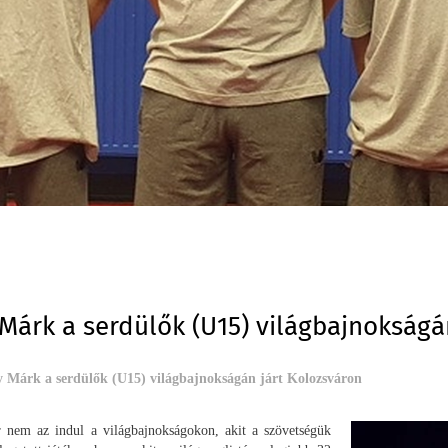
Márk a serdülők (U15) világbajnokságá
y Márk a serdülők (U15) világbajnokságán járt Kolozsváron
 nem az indul a világbajnokságokon, akit a szövetségük