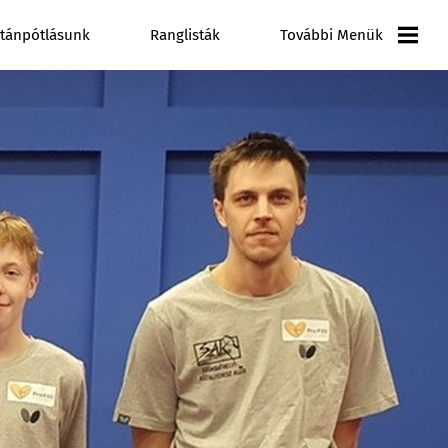
tánpótlásunk
Ranglisták
További Menük
Versenynaptár
Galéria
Videó Galéria
Pályázatok