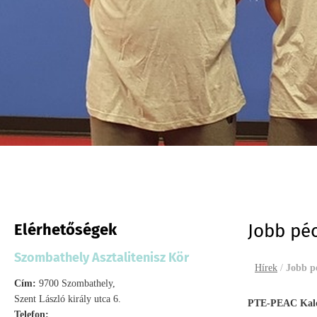
Elérhetőségek
Jobb péc
Szombathely Asztalitenisz Kör
Hírek
/
Jobb pé
Cím:
9700 Szombathely,
Szent László király utca 6.
PTE-PEAC Kalo-
Telefon: