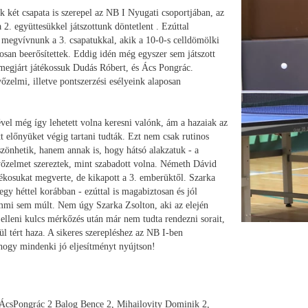
ét csapata is szerepel az NB I Nyugati csoportjában, az
 2. együttesükkel játszottunk döntetlent . Ezúttal
t megvívnunk a 3. csapatukkal, akik a 10-0-s celldömölki
osan beerősítettek. Eddig idén még egyszer sem játszott
s megjárt játékossuk Dudás Róbert, és Ács Pongrác.
őzelmi, illetve pontszerzési esélyeink alaposan
vel még így lehetett volna keresni valónk, ám a hazaiak az
t előnyüket végig tartani tudták. Ezt nem csak rutinos
szönhetik, hanem annak is, hogy hátsó alakzatuk - a
győzelmet szereztek, mint szabadott volna. Németh Dávid
átékosukat megverte, de kikapott a 3. emberüktől. Szarka
egy héttel korábban - ezúttal is magabiztosan és jól
semmi sem múlt. Nem úgy Szarka Zsolton, aki az elején
 elleni kulcs mérkőzés után már nem tudta rendezni sorait,
l tért haza. A sikeres szerepléshez az NB I-ben
 hogy mindenki jó eljesítményt nyújtson!
ÁcsPongrác 2 Balog Bence 2, Mihailovity Dominik 2,