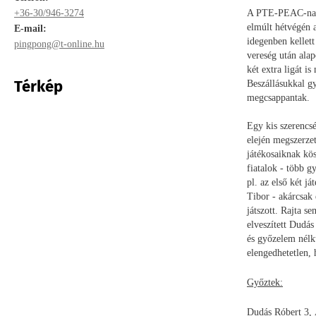
+36-30/946-3274
A PTE-PEAC-nak k
elmúlt hétvégén a
E-mail:
idegenben kellet
pingpong@t-online.hu
vereség után alap
két extra ligát i
Térkép
Beszállásukkal gy
megcsappantak.
Egy kis szerencsé
elején megszerzet
játékosaiknak kö
fiatalok - több 
pl. az első két j
Tibor - akárcsak 
játszott. Rajta 
elveszített Dudás
és győzelem nélkü
elengedhetetlen,
Győztek:
Dudás Róbert 3, 