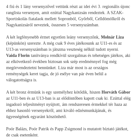
4 fiú és 1 lány versenyzővel vettünk részt az idei évi 3. regionális újonc
ranglista versenyen, amit ezúttal Nagykanizsán rendeztek. A SZAK-
Sportiskolás fiatalaok mellett Sopronból, Győrből, Celldömölkről és
Nagykanizsáról neveztek, összesen 5 versenyszámban.
A két legfényesebb érmet egyetlen leány versenyzőnk,
Molnár Liza
(képünkön) szerezte. A még csak 9 éves játékosunk az U11-es és az
U13-as versenyszámban is játszma veszteség nélkül tudott nyerni.
Vaida Florin
tanítványa rendkívül szorgalmas és tehetséges játékos, aki
az elkövetkező években biztosan sok szép eredménnyel fog még
megörvendeztetni bennünket. Liza már most is az országos
reménységek keret tagja, de jó esélye van pár éven belül a
válogatottságra is.
A két bronz érmünk is egy személyhez kötődik, hiszen
Horváth Gábor
az U11-ben és az U13-ban is az elődöntőben kapott csak ki. Ezúttal elég
ingadozó teljesítményt nyújtott, ám rendszeresen érmekkel tér haza az
ehhez hasonló versenyekről, ami kiváló edzésmunkájának, és
ügyességének egyaránt köszönhető.
Poór Balázs, Poór Patrik és Papp Zsigmond is mutatott bíztató játékot,
de csak esetenként.