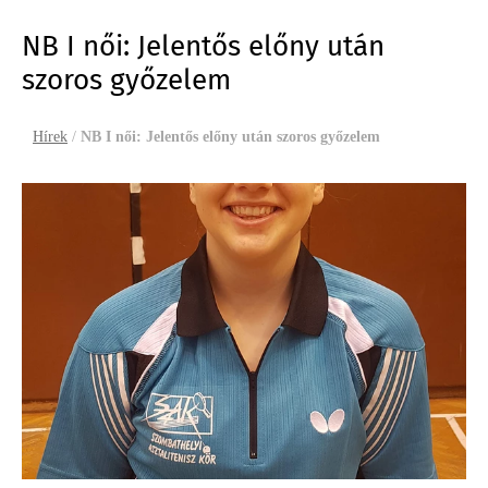
NB I női: Jelentős előny után
szoros győzelem
Hírek
/
NB I női: Jelentős előny után szoros győzelem