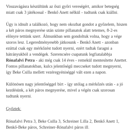
Visszavágásra készültünk az őszi győri vereségért, amikor betegség
miatt csak 3 játékossal - Benkő Anett nélkül - tudtunk csak kiállni.
Úgy is idnult a találkozó, hogy nem okozhat gondot a győzelem, hiszen
a két páros megnyerése után szinte pillanatok alatt tetemes, 8-2-es
előnyre tettünk szert. Álmunkban sem gondoltuk volna, hogy a vége
szoros lesz. Legeredményesebb játkosunk - Benkő Anett - azonban
ezúttal csak egy mérkőzést tudott nyerni, ezért tudtak faragni a
hátrányukból a vendégek. Szerencsére csapatunk legfiatalabbja
Rónafalvi Petra
- aki még csak 14 éves - remekül mentesítette Anettet.
Fontos pillanatokban, kulcs jelentőségű meccseket tudott megnyerni,
így Beke Csilla mellett vezéregyéniséggé vált ezen a napon.
Különösen nagy jelentőséggel bírt - így utólag a mérkőzés után - a jó
kezdésünk, a két páros megnyerése, mivel a végén csak szorosan
tudtunk nyerni.
Győztek:
Rónafalvi Petra 3, Beke Csilla 3, Schreiner Lilla 2, Benkő Anett 1,
Benkő-Beke páros, Schreiner-Rónafalvi páros ill.