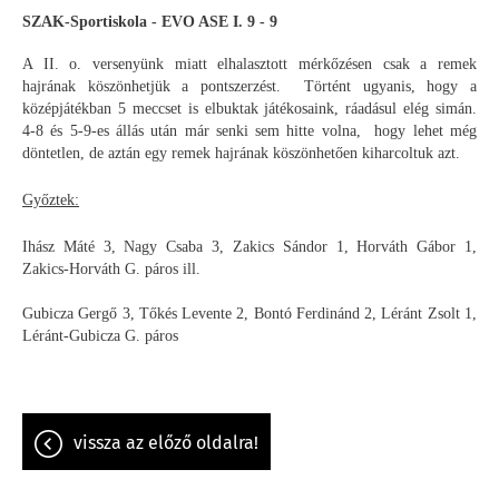
SZAK-Sportiskola - EVO ASE I. 9 - 9
A II. o. versenyünk miatt elhalasztott mérkőzésen csak a remek
hajrának köszönhetjük a pontszerzést. Történt ugyanis, hogy a
középjátékban 5 meccset is elbuktak játékosaink, ráadásul elég simán.
4-8 és 5-9-es állás után már senki sem hitte volna, hogy lehet még
döntetlen, de aztán egy remek hajrának köszönhetően kiharcoltuk azt.
Győztek:
Ihász Máté 3, Nagy Csaba 3, Zakics Sándor 1, Horváth Gábor 1,
Zakics-Horváth G. páros ill.
Gubicza Gergő 3, Tőkés Levente 2, Bontó Ferdinánd 2, Léránt Zsolt 1,
Léránt-Gubicza G. páros
vissza az előző oldalra!