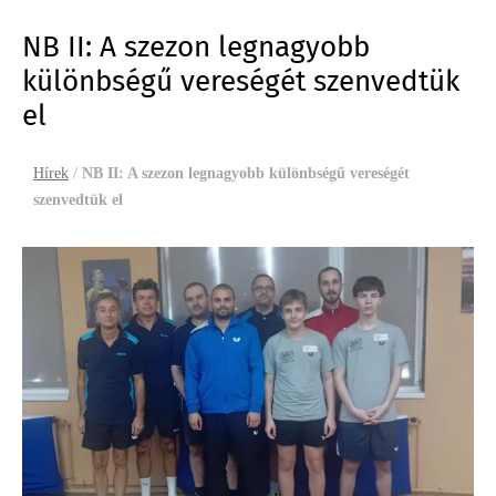
NB II: A szezon legnagyobb
különbségű vereségét szenvedtük
el
Hírek
/
NB II: A szezon legnagyobb különbségű vereségét
szenvedtük el