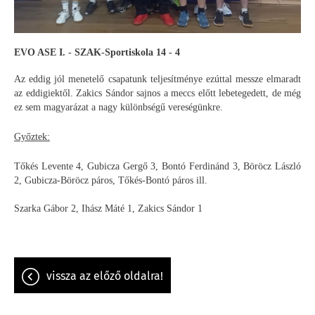
EVO ASE I. - SZAK-Sportiskola 14 - 4
Az eddig jól menetelő csapatunk teljesítménye ezúttal messze elmaradt
az eddigiektől. Zakics Sándor sajnos a meccs előtt lebetegedett, de még
ez sem magyarázat a nagy különbségű vereségünkre.
Győztek:
Tőkés Levente 4, Gubicza Gergő 3, Bontó Ferdinánd 3, Böröcz László
2, Gubicza-Böröcz páros, Tőkés-Bontó páros ill.
Szarka Gábor 2, Ihász Máté 1, Zakics Sándor 1
vissza az előző oldalra!