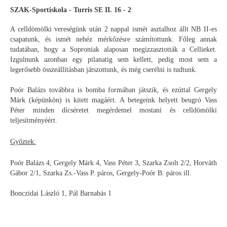
SZAK-Sportiskola - Turris SE II. 16 - 2
A celldömölki vereségünk után 2 nappal ismét asztalhoz állt NB II-es
csapatunk, és ismét nehéz mérkőzésre számítottunk. Főleg annak
tudatában, hogy a Soproniak alaposan megizzasztották a Cellieket.
Izgulnunk azonban egy pilanatig sem kellett, pedig most sem a
legerősebb összeállításban játszottunk, és még cserélni is tudtunk.
Poór Balázs továbbra is bomba formában játszik, és ezúttal Gergely
Márk (képünkön) is kitett magáért. A betegeink helyett beugró Vass
Péter minden dícséretet megérdemel mostani és celldömölki
teljesítményéért.
Győztek:
Poór Balázs 4, Gergely Márk 4, Vass Péter 3, Szarka Zsolt 2/2, Horváth
Gábor 2/1, Szarka Zs.-Vass P. páros, Gergely-Poór B. páros ill.
Bonczidai László 1, Pál Barnabás 1