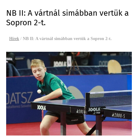
NB II: A vártnál simábban vertük a
Sopron 2-t.
Hírek
/
NB II: A vártnál simábban vertük a Sopron 2-t.