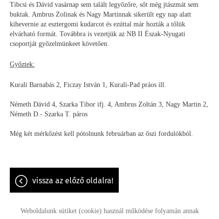
Tibcsi és Dávid vasárnap sem talált legyőzőre, sőt még jtászmát sem
buktak. Ambrus Zolinak és Nagy Martinnak sikerült egy nap alatt
kihevernie az esztergomi kudarcot és ezúttal már hozták a tőlük
elvárható formát. Továbbra is vezetjük az NB II Észak-Nyugati
csoportját győzelmünkeet követően.
Győztek:
Kurali Barnabás 2, Ficzay István 1, Kurali-Pad práos ill.
Németh Dávid 4, Szarka Tibor ifj. 4, Ambrus Zoltán 3, Nagy Martin 2,
Németh D.- Szarka T. páros
Még két mérkőzést kell pótolnunk februárban az őszi fordulókból.
vissza az előző oldalra!
Weboldalunk sütiket (cookie) használ működése folyamán annak