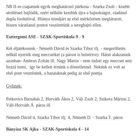
NB II-es csapatunk egyik meghatározó játékosa - Szarka Zsolt - kisebb
sérüléssel bajlódik, ezért nélküle kezdtük újra a bajnokságot, ráadásul
dupla fordulóval. Hiánya mindjárt az első mérkőzésen meglátszott,
hiszen váratlanul pontot veszítettünk a sereghajtó ellen.
Esztergomi ASE - SZAK-Sportiskola 9 - 9
Két éljátékosunk - Németh Dávid és Szarka Tibor ifj. - megerőltetés
nélkül nyerték meg meccseiket (a párost is beleértve). Hátsó alakzatunk
azonban- Ambrus Zoltán ill. Nagy Martin - nem tudott egy meccset sem
hozzá tenni, így be kellett érnünk a döntetlennel. Nekünk ez volt az
első pont vesztésünk, a hazaiaknak pedig az első pontja.
Győztek:
Petkovics Barnabás 2, Horváth Ákos 2, Váli Zsolt 2, Szikora Márton 2,
Váli-Horváth Á. páros ill.
Németh Dávid 4, Szarka Tibor ifj. 4, Németh D. - Szarka T. páros
Bányász SK Ajka - SZAK-Sportiskola 4 - 14