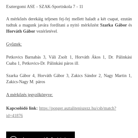
Esztergomi ASE - SZAK-Sportiskola 7 - 11
A mérkőzés derekáig teljesen fej-fej mellett haladt a két csapat, ezután
tudtuk a magunk javára fordítani a nyitó mérkőzést
Szarka Gábor
és
Horváth Gábor
vezérletével.
Győztek:
Petkovics Barnabás 3, Váli Zsolt 1, Horváth Ákos 1, Dr. Pálinkási
Csaba 1, Petkovics-Dr. Pálinkási páros ill.
Szarka Gábor 4, Horváth Gábor 3, Zakics Sándor 2, Nagy Martin 1,
Zakics-Nagy M. páros
A mérkőzés jegyzőkönyve:
Kapcsolódó link:
https://ponger.asztaliteniszezz.hu/csb/match?
id=41876