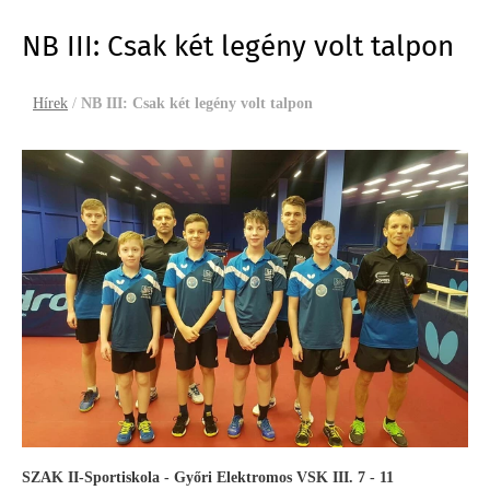
NB III: Csak két legény volt talpon
Hírek
/
NB III: Csak két legény volt talpon
SZAK II-Sportiskola - Győri Elektromos VSK III. 7 - 11