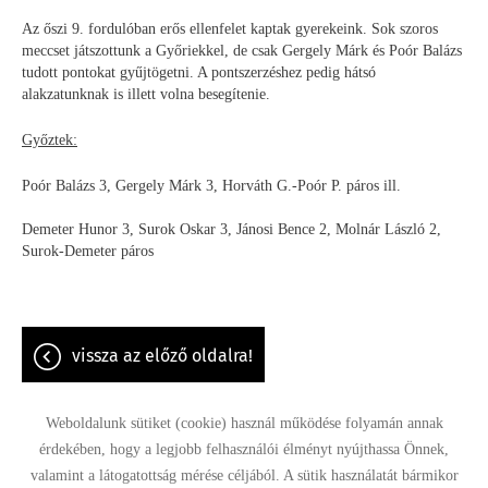
Az őszi 9. fordulóban erős ellenfelet kaptak gyerekeink. Sok szoros
meccset játszottunk a Győriekkel, de csak Gergely Márk és Poór Balázs
tudott pontokat gyűjtögetni. A pontszerzéshez pedig hátsó
alakzatunknak is illett volna besegítenie.
Győztek:
Poór Balázs 3, Gergely Márk 3, Horváth G.-Poór P. páros ill.
Demeter Hunor 3, Surok Oskar 3, Jánosi Bence 2, Molnár László 2,
Surok-Demeter páros
vissza az előző oldalra!
Weboldalunk sütiket (cookie) használ működése folyamán annak
érdekében, hogy a legjobb felhasználói élményt nyújthassa Önnek,
valamint a látogatottság mérése céljából. A sütik használatát bármikor
Oldal információk
Adatkezelési tájékoztató
Impresszum