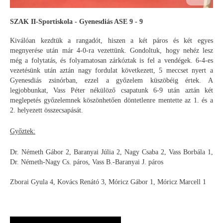
SZAK II-Sportiskola - Gyenesdiás ASE 9 - 9
Kiválóan kezdtük a rangadót, hiszen a két páros és két egyes
megnyerése után már 4-0-ra vezettünk. Gondoltuk, hogy nehéz lesz
még a folytatás, és folyamatosan zárkóztak is fel a vendégek. 6-4-es
vezetésünk után aztán nagy fordulat következett, 5 meccset nyert a
Gyenesdiás zsinórban, ezzel a győzelem küszöbéig értek. A
legjobbunkat, Vass Péter nékülöző csapatunk 6-9 után aztán két
meglepetés győzelemnek köszönhetően döntetlenre mentette az 1. és a
2. helyezett összecsapását.
Győztek:
Dr. Németh Gábor 2, Baranyai Júlia 2, Nagy Csaba 2, Vass Borbála 1,
Dr. Németh-Nagy Cs. páros, Vass B.-Baranyai J. páros
Zborai Gyula 4, Kovács Renátó 3, Móricz Gábor 1, Móricz Marcell 1