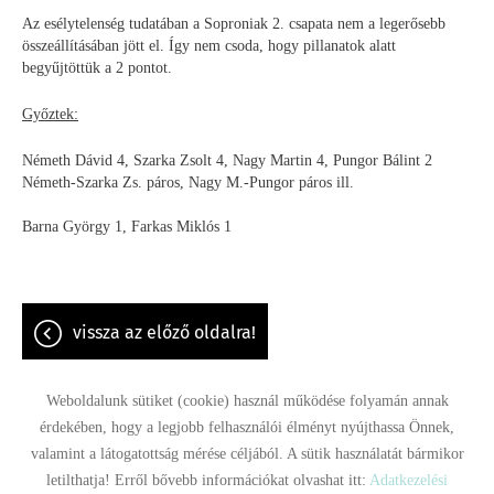
Az esélytelenség tudatában a Soproniak 2. csapata nem a legerősebb
összeállításában jött el. Így nem csoda, hogy pillanatok alatt
begyűjtöttük a 2 pontot.
Győztek:
Németh Dávid 4, Szarka Zsolt 4, Nagy Martin 4, Pungor Bálint 2
Németh-Szarka Zs. páros, Nagy M.-Pungor páros ill.
Barna György 1, Farkas Miklós 1
vissza az előző oldalra!
Weboldalunk sütiket (cookie) használ működése folyamán annak
érdekében, hogy a legjobb felhasználói élményt nyújthassa Önnek,
valamint a látogatottság mérése céljából. A sütik használatát bármikor
Oldal információk
Adatkezelési tájékoztató
Impresszum
letilthatja! Erről bővebb információkat olvashat itt:
Adatkezelési
Sütik kezelése