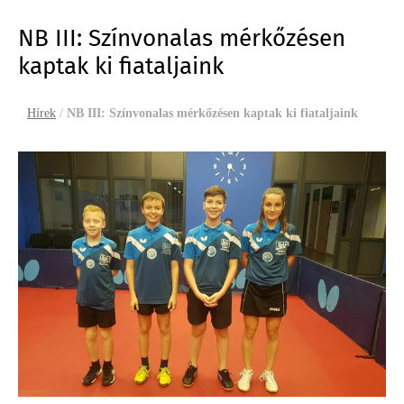
NB III: Színvonalas mérkőzésen
kaptak ki fiataljaink
Hírek
/
NB III: Színvonalas mérkőzésen kaptak ki fiataljaink