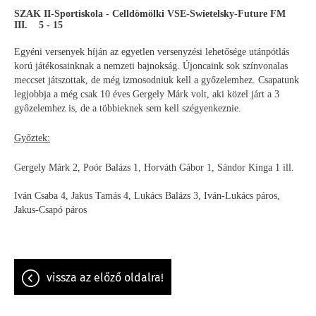
SZAK II-Sportiskola - Celldömölki VSE-Swietelsky-Future FM
III. 5 - 15
Egyéni versenyek híján az egyetlen versenyzési lehetősége utánpótlás
korú játékosainknak a nemzeti bajnokság. Újoncaink sok színvonalas
meccset játszottak, de még izmosodniuk kell a győzelemhez. Csapatunk
legjobbja a még csak 10 éves Gergely Márk volt, aki közel járt a 3
győzelemhez is, de a többieknek sem kell szégyenkeznie.
Győztek:
Gergely Márk 2, Poór Balázs 1, Horváth Gábor 1, Sándor Kinga 1 ill.
Iván Csaba 4, Jakus Tamás 4, Lukács Balázs 3, Iván-Lukács páros,
Jakus-Csapó páros
vissza az előző oldalra!