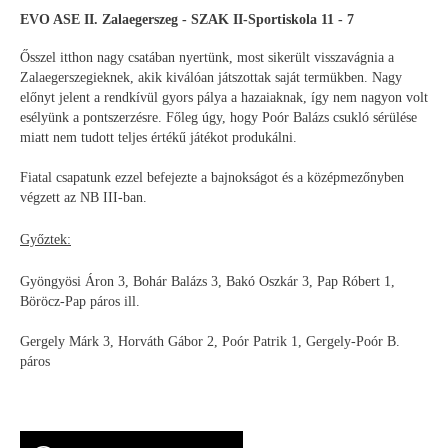
EVO ASE II. Zalaegerszeg - SZAK II-Sportiskola 11 - 7
Ősszel itthon nagy csatában nyertünk, most sikerült visszavágnia a
Zalaegerszegieknek, akik kiválóan játszottak saját termükben. Nagy
előnyt jelent a rendkívül gyors pálya a hazaiaknak, így nem nagyon volt
esélyünk a pontszerzésre. Főleg úgy, hogy Poór Balázs csukló sérülése
miatt nem tudott teljes értékű játékot produkálni.
Fiatal csapatunk ezzel befejezte a bajnokságot és a középmezőnyben
végzett az NB III-ban.
Győztek:
Gyöngyösi Áron 3, Bohár Balázs 3, Bakó Oszkár 3, Pap Róbert 1,
Böröcz-Pap páros ill.
Gergely Márk 3, Horváth Gábor 2, Poór Patrik 1, Gergely-Poór B.
páros