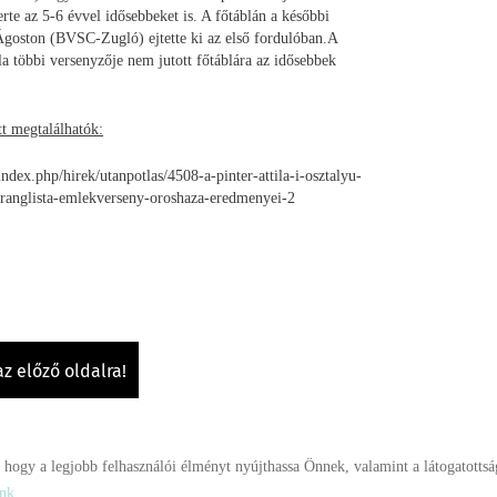
erte az 5-6 évvel idősebbeket is. A főtáblán a későbbi
Ágoston (BVSC-Zugló) ejtette ki az első fordulóban.A
 többi versenyzője nem jutott főtáblára az idősebbek
t megtalálhatók:
index.php/hirek/utanpotlas/4508-a-pinter-attila-i-osztalyu-
-ranglista-emlekverseny-oroshaza-eredmenyei-2
az előző oldalra!
ogy a legjobb felhasználói élményt nyújthassa Önnek, valamint a látogatottság
Oldal információk
Adatkezelési tájékoztató
Impresszum
Sütik k
ónk