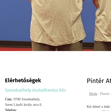
Elérhetőségek
Pintér A
Szombathely Asztalitenisz Kör
Hírek
/
Pintér 
Cím:
9700 Szombathely,
Szent László király utca 6.
Két héttel a büki
Telefon: