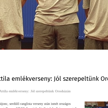
ttila emlékverseny: Jól szerepeltünk O
Attila emlékverseny: Jól szerepeltünk Orosházán
 újonc, serdülő ranglista verseny után ismét országos