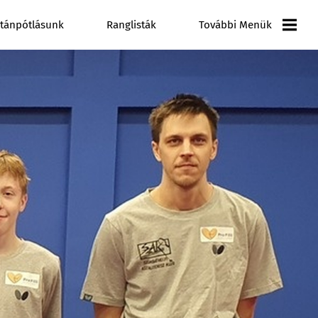
tánpótlásunk
Ranglisták
További Menük
Versenynaptár
Galéria
Videó Galéria
Pályázatok