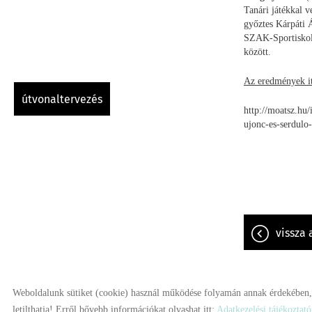
Tanári játékkal v
győztes Kárpáti 
SZAK-Sportiskola
között.
Az eredmények it
útvonaltervezés
http://moatsz.hu/
ujonc-es-serdulo
vissza 
Weboldalunk sütiket (cookie) használ működése folyamán annak érdekében, h
© 2026 - Minden jog fenntartva
letilthatja! Erről bővebb információkat olvashat itt:
Adatkezelési tájékoztat