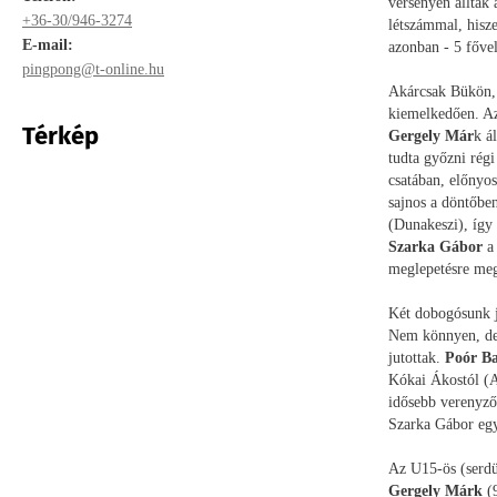
versenyen álltak
+36-30/946-3274
létszámmal, hisze
E-mail:
azonban - 5 fővel
pingpong@t-online.hu
Akárcsak Bükön, e
kiemelkedően. Az
Térkép
Gergely Már
k á
tudta győzni rég
csatában, előnyos
sajnos a döntőbe
(Dunakeszi), így
Szarka Gábor
a 
meglepetésre megv
Két dobogósunk j
Nem könnyen, de s
jutottak.
Poór Ba
Kókai Ákostól (A
idősebb verenyző
Szarka Gábor egy
Az U15-ös (serdü
Gergely Márk
(9