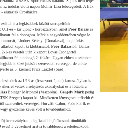
 asztalhoz a SZAK-Sportiskolás fiatalok. Sajnos nem teljes
n az indulás előtti napon Molnár Liza lebetegedett. A fiúk
 - elutaztak Orosházára.
zúttal is a legkisebbek között szerepeltünk
 U11-es - kis újonc - korosztályban ismét
Poór Balázs
és
llhatott fel a dobogóra. Márk a negyeddöntőben végre le
i mumusát, Lindner Zétényt (Dunakeszi), majd óriási
 állásból kapott ki klubtársától,
Poór Balázs
tól. Balázs
n 2-1-es vezetés után kikapott Lovas Csongortól
 állhatott fel a dobogó 2. fokára. Ugyan ebben a számban
legjobb 8 közé jutásért szenvedett vereséget, de előtte
erte az 5. kiemelt Pricz Lászlót (Sásd).
eleskedtek az U13-as (összevont újonc) korosztályban is.
ikerrel vették a selejtezős akadályokat és a főtáblára
lázs
Epinger Mártontól (Veszprém),
Gergely Márk
pedig
TSK Szeged) kapott ki. Mindketten lényegesen erősebb és
től szenvedtek vereséget. Horváth Gábor, Poór Patrik és
-egy győzelme kevés volt a továbbjutáshoz.
lő) korosztályban a legfiatalabb játékosunk tündökölt.
 éves) 3 győzelmet aratva továbblépett a selejtezőkből.