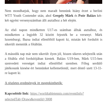
Nem mondhatjuk, hogy nem maradt bennünk hiány érzet a berlini
WTT Youth Contender után, ahol
Gergely Márk
és
Poór Balázs
két-
két egyéni versenyszámban állt asztalhoz a hét elején.
Az első napon mindketten U17-es számban álltak asztalhoz, és
mindketten a legjobb 32 között fejezték be a versenyt. Márk
luxemburgi, Bazsa indiai ellenféltől kapott ki, miután két fordulót is
sikerült menniük a főtáblán.
A második nap már nem sikerült ilyen jól, hiszen sikeres selejtezők után
a főtábla első fordulójában kiestek. Balázs U19-ben, Márk U15-ben
szenvedett vereséget indiai ellenféllel szemben. Főleg serdülő
játékosunk kiesése ért bennünket kellemetlenül, mert döntő szett 13-11-
re kapott ki.
A részletes eredmények itt megtekinthetők:
Kapcsolódó link:
https://worldtabletennis.com/eventInfo?
selectedTab=Draws&eventId=3008