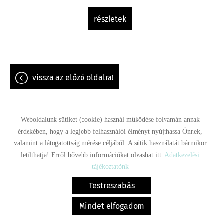
részletek
vissza az előző oldalra!
Weboldalunk sütiket (cookie) használ működése folyamán annak
érdekében, hogy a legjobb felhasználói élményt nyújthassa Önnek,
valamint a látogatottság mérése céljából. A sütik használatát bármikor
Oldal információk
Adatkezelési tájékoztató
Impresszum
letilthatja! Erről bővebb információkat olvashat itt:
Adatkezelési
Sütik kezelése
tájékoztatónk
© 2026 - Minden jog fenntartva
Testreszabás
Mindet elfogadom